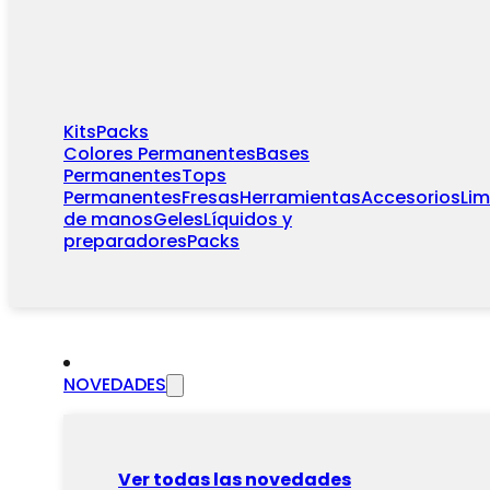
Kits
Packs
Colores Permanentes
Bases
Permanentes
Tops
Permanentes
Fresas
Herramientas
Accesorios
Li
de manos
Geles
Líquidos y
preparadores
Packs
NOVEDADES
Ver todas las novedades