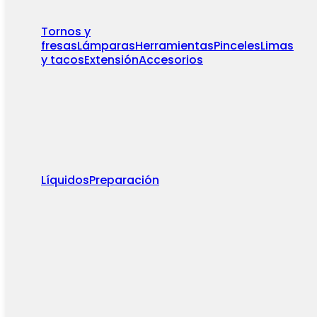
Tornos y
fresas
Lámparas
Herramientas
Pinceles
Limas
y tacos
Extensión
Accesorios
Líquidos
Preparación