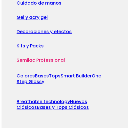
Cuidado de manos
Gel y acrylgel
Decoraciones y efectos
Kits y Packs
Semilac Professional
Colores
Bases
Tops
Smart Builder
One
Step Glossy
Breathable technology
Nuevos
Clásicos
Bases y Tops Clásicos