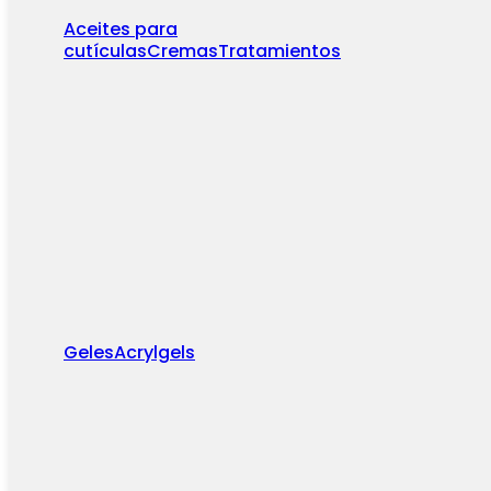
Aceites para
cutículas
Cremas
Tratamientos
Geles
Acrylgels