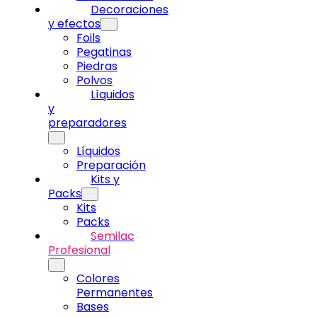
Decoraciones
y efectos
Foils
Pegatinas
Piedras
Polvos
Líquidos
y
preparadores
Líquidos
Preparación
Kits y
Packs
Kits
Packs
Semilac
Profesional
Colores
Permanentes
Bases