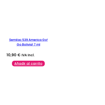
Semilac 539 America Go!
Go Bolivia! 7 ml
10,90
€
IVA Incl.
Añadir al carrito