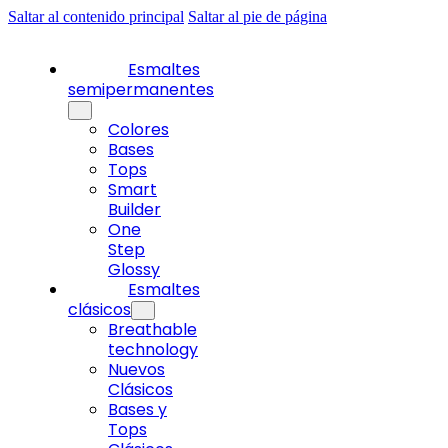
Saltar al contenido principal
Saltar al pie de página
Esmaltes
semipermanentes
Colores
Bases
Tops
Smart
Builder
One
Step
Glossy
Esmaltes
clásicos
Breathable
technology
Nuevos
Clásicos
Bases y
Tops