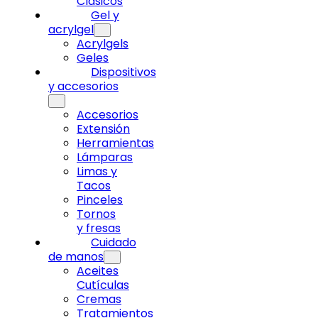
Clásicos
Gel y
acrylgel
Acrylgels
Geles
Dispositivos
y accesorios
Accesorios
Extensión
Herramientas
Lámparas
Limas y
Tacos
Pinceles
Tornos
y fresas
Cuidado
de manos
Aceites
Cutículas
Cremas
Tratamientos