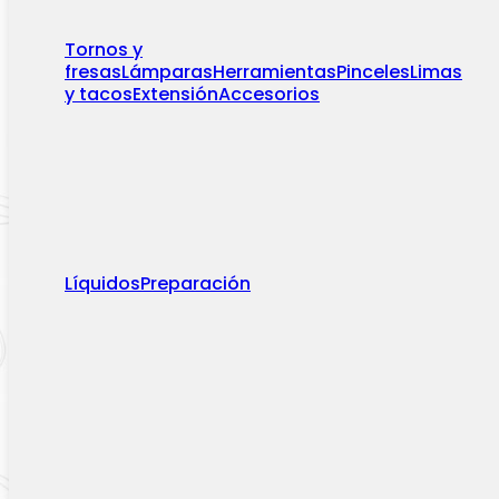
Tornos y
fresas
Lámparas
Herramientas
Pinceles
Limas
y tacos
Extensión
Accesorios
Líquidos
Preparación