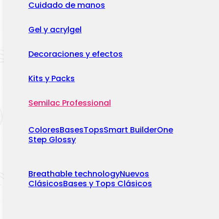
Cuidado de manos
Gel y acrylgel
Decoraciones y efectos
Kits y Packs
Semilac Professional
Colores
Bases
Tops
Smart Builder
One
Step Glossy
Breathable technology
Nuevos
Clásicos
Bases y Tops Clásicos