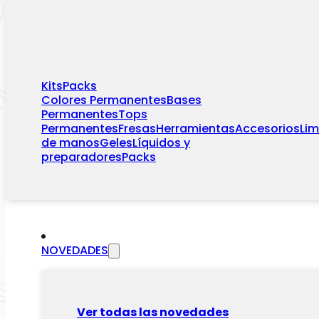
Kits
Packs
Colores Permanentes
Bases
Permanentes
Tops
Permanentes
Fresas
Herramientas
Accesorios
Li
de manos
Geles
Líquidos y
preparadores
Packs
NOVEDADES
Ver todas las novedades