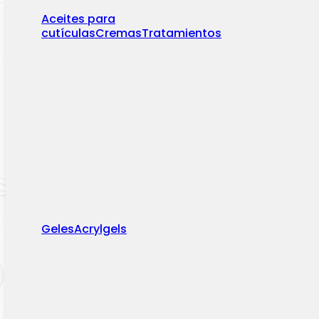
Aceites para
cutículas
Cremas
Tratamientos
Geles
Acrylgels