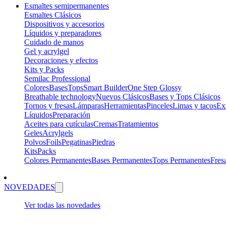
Esmaltes semipermanentes
Esmaltes Clásicos
Dispositivos y accesorios
Líquidos y preparadores
Cuidado de manos
Gel y acrylgel
Decoraciones y efectos
Kits y Packs
Semilac Professional
Colores
Bases
Tops
Smart Builder
One Step Glossy
Breathable technology
Nuevos Clásicos
Bases y Tops Clásicos
Tornos y fresas
Lámparas
Herramientas
Pinceles
Limas y tacos
Ex
Líquidos
Preparación
Aceites para cutículas
Cremas
Tratamientos
Geles
Acrylgels
Polvos
Foils
Pegatinas
Piedras
Kits
Packs
Colores Permanentes
Bases Permanentes
Tops Permanentes
Fres
NOVEDADES
Ver todas las novedades