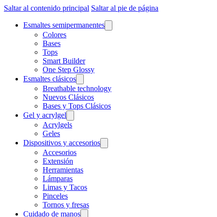
Saltar al contenido principal
Saltar al pie de página
Esmaltes semipermanentes
Colores
Bases
Tops
Smart Builder
One Step Glossy
Esmaltes clásicos
Breathable technology
Nuevos Clásicos
Bases y Tops Clásicos
Gel y acrylgel
Acrylgels
Geles
Dispositivos y accesorios
Accesorios
Extensión
Herramientas
Lámparas
Limas y Tacos
Pinceles
Tornos y fresas
Cuidado de manos