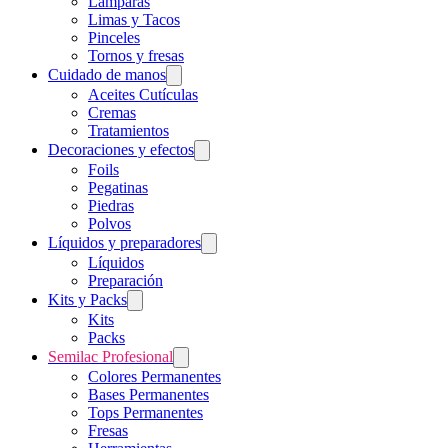
Lámparas
Limas y Tacos
Pinceles
Tornos y fresas
Cuidado de manos
Aceites Cutículas
Cremas
Tratamientos
Decoraciones y efectos
Foils
Pegatinas
Piedras
Polvos
Líquidos y preparadores
Líquidos
Preparación
Kits y Packs
Kits
Packs
Semilac Profesional
Colores Permanentes
Bases Permanentes
Tops Permanentes
Fresas