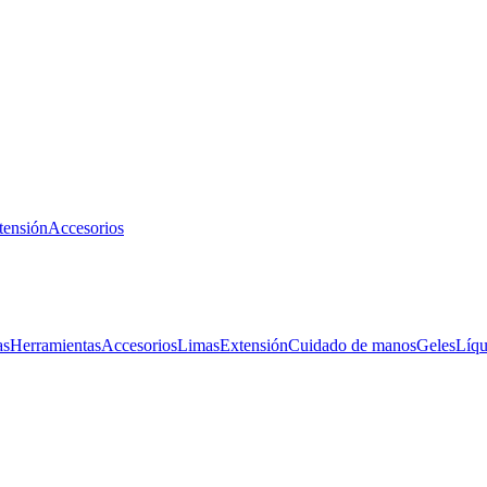
tensión
Accesorios
as
Herramientas
Accesorios
Limas
Extensión
Cuidado de manos
Geles
Líqu