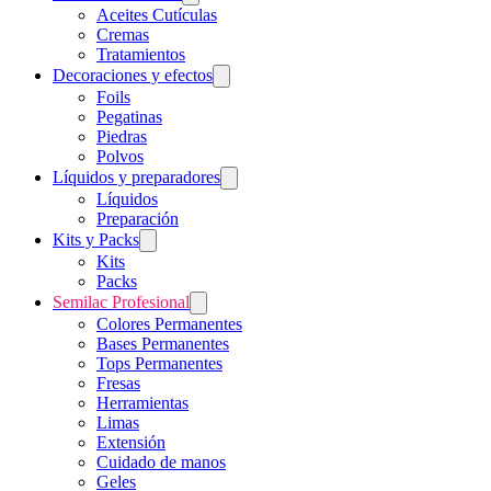
Aceites Cutículas
Cremas
Tratamientos
Decoraciones y efectos
Foils
Pegatinas
Piedras
Polvos
Líquidos y preparadores
Líquidos
Preparación
Kits y Packs
Kits
Packs
Semilac Profesional
Colores Permanentes
Bases Permanentes
Tops Permanentes
Fresas
Herramientas
Limas
Extensión
Cuidado de manos
Geles