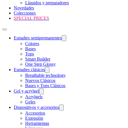
Líquidos y preparadores
Novedades
Colecciones
SPECIAL PRICES
Esmaltes semipermanentes
Colores
Bases
Tops
Smart Builder
One Step Glossy
Esmaltes clásicos
Breathable technology
Nuevos Clásicos
Bases y Tops Clásicos
Gel y acrylgel
Acrylgels
Geles
Dispositivos y accesorios
Accesorios
Extensión
Herramientas