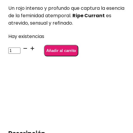
Un rojo intenso y profundo que captura la esencia
de la feminidad atemporal.
Ripe Currant
es
atrevido, sensual y refinado.
Hay existencias
SEMILAC
Añadir al carrito
A714
Ripe
Currant
7
ml
cantidad