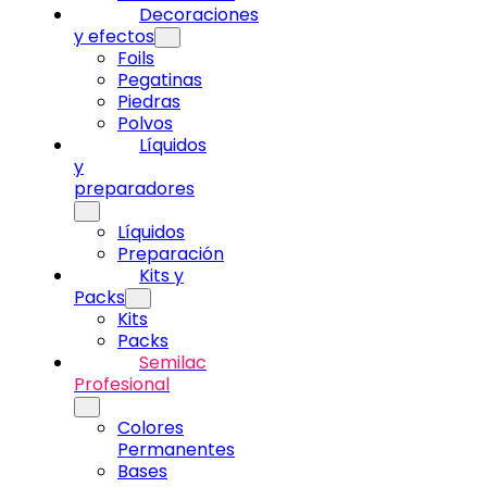
Decoraciones
y efectos
Foils
Pegatinas
Piedras
Polvos
Líquidos
y
preparadores
Líquidos
Preparación
Kits y
Packs
Kits
Packs
Semilac
Profesional
Colores
Permanentes
Bases