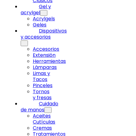
Clásicos
Gel y
acrylgel
Acrylgels
Geles
Dispositivos
y accesorios
Accesorios
Extensión
Herramientas
Lámparas
Limas y
Tacos
Pinceles
Tornos
y fresas
Cuidado
de manos
Aceites
Cutículas
Cremas
Tratamientos