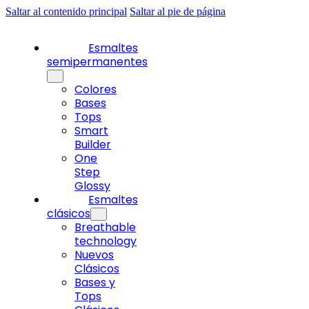
Saltar al contenido principal
Saltar al pie de página
Esmaltes
semipermanentes
Colores
Bases
Tops
Smart
Builder
One
Step
Glossy
Esmaltes
clásicos
Breathable
technology
Nuevos
Clásicos
Bases y
Tops