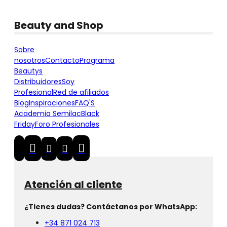
Beauty and Shop
Sobre
nosotros
Contacto
Programa
Beautys
Distribuidores
Soy
Profesional
Red de afiliados
Blog
Inspiraciones
FAQ'S
Academia Semilac
Black
Friday
Foro Profesionales
Atención al cliente
¿Tienes dudas? Contáctanos por WhatsApp:
+34 871 024 713