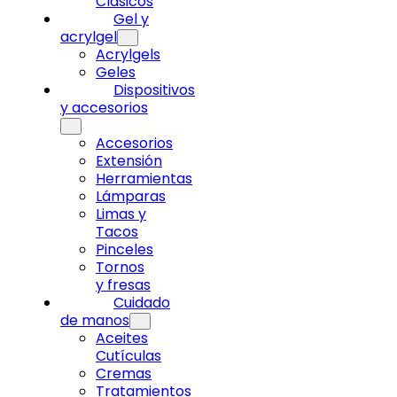
Clásicos
Gel y
acrylgel
Acrylgels
Geles
Dispositivos
y accesorios
Accesorios
Extensión
Herramientas
Lámparas
Limas y
Tacos
Pinceles
Tornos
y fresas
Cuidado
de manos
Aceites
Cutículas
Cremas
Tratamientos