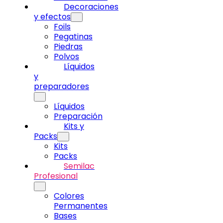
Decoraciones
y efectos
Foils
Pegatinas
Piedras
Polvos
Líquidos
y
preparadores
Líquidos
Preparación
Kits y
Packs
Kits
Packs
Semilac
Profesional
Colores
Permanentes
Bases