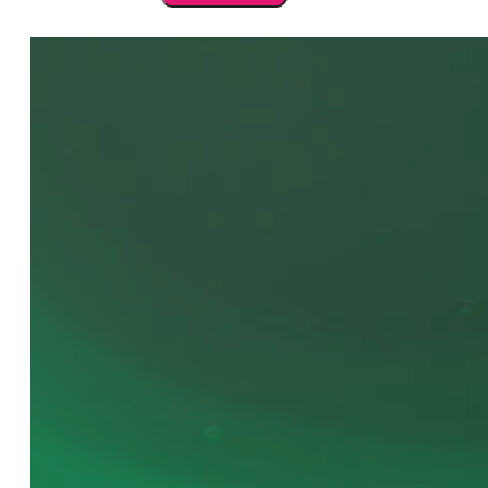
984
Jelly
Appletini
7
ml
cantidad