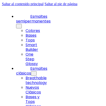
Saltar al contenido principal
Saltar al pie de página
Esmaltes
semipermanentes
Colores
Bases
Tops
Smart
Builder
One
Step
Glossy
Esmaltes
clásicos
Breathable
technology
Nuevos
Clásicos
Bases y
Tops