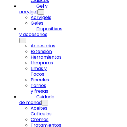
Clásicos
Gel y
acrylgel
Acrylgels
Geles
Dispositivos
y accesorios
Accesorios
Extensión
Herramientas
Lámparas
Limas y
Tacos
Pinceles
Tornos
y fresas
Cuidado
de manos
Aceites
Cutículas
Cremas
Tratamientos