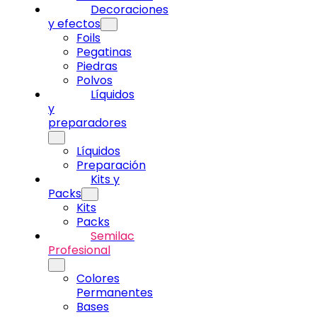
Decoraciones
y efectos
Foils
Pegatinas
Piedras
Polvos
Líquidos
y
preparadores
Líquidos
Preparación
Kits y
Packs
Kits
Packs
Semilac
Profesional
Colores
Permanentes
Bases