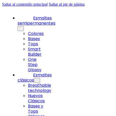
Saltar al contenido principal
Saltar al pie de página
Esmaltes
semipermanentes
Colores
Bases
Tops
Smart
Builder
One
Step
Glossy
Esmaltes
clásicos
Breathable
technology
Nuevos
Clásicos
Bases y
Tops