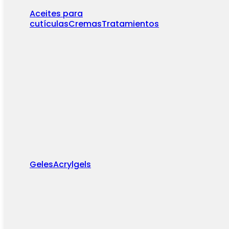
Aceites para
cutículas
Cremas
Tratamientos
Geles
Acrylgels