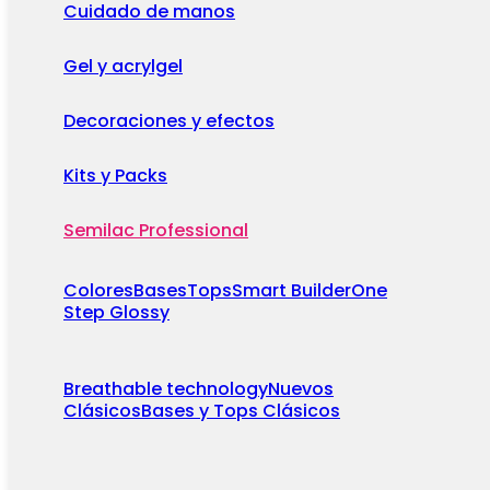
Cuidado de manos
Gel y acrylgel
Decoraciones y efectos
Kits y Packs
Semilac Professional
Colores
Bases
Tops
Smart Builder
One
Step Glossy
Breathable technology
Nuevos
Clásicos
Bases y Tops Clásicos