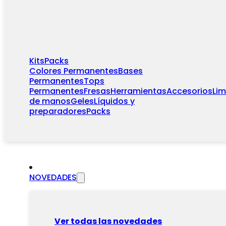
Kits
Packs
Colores Permanentes
Bases
Permanentes
Tops
Permanentes
Fresas
Herramientas
Accesorios
Li
de manos
Geles
Líquidos y
preparadores
Packs
NOVEDADES
Ver todas las novedades