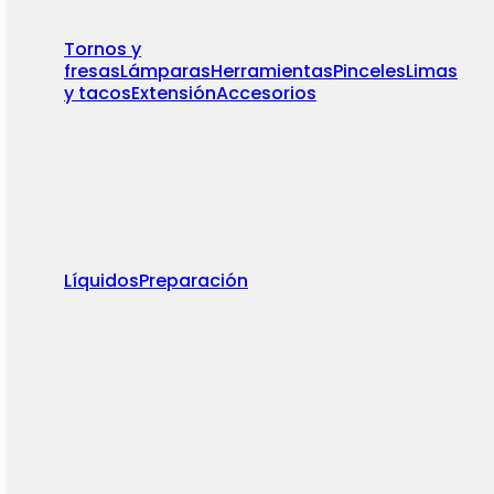
Tornos y
fresas
Lámparas
Herramientas
Pinceles
Limas
y tacos
Extensión
Accesorios
Líquidos
Preparación