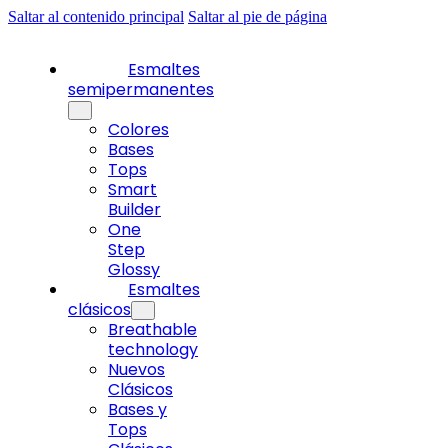
Saltar al contenido principal
Saltar al pie de página
Esmaltes
semipermanentes
Colores
Bases
Tops
Smart
Builder
One
Step
Glossy
Esmaltes
clásicos
Breathable
technology
Nuevos
Clásicos
Bases y
Tops