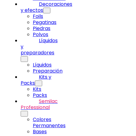
Decoraciones
y efectos
Foils
Pegatinas
Piedras
Polvos
Líquidos
y
preparadores
Líquidos
Preparación
Kits y
Packs
Kits
Packs
Semilac
Professional
Colores
Permanentes
Bases