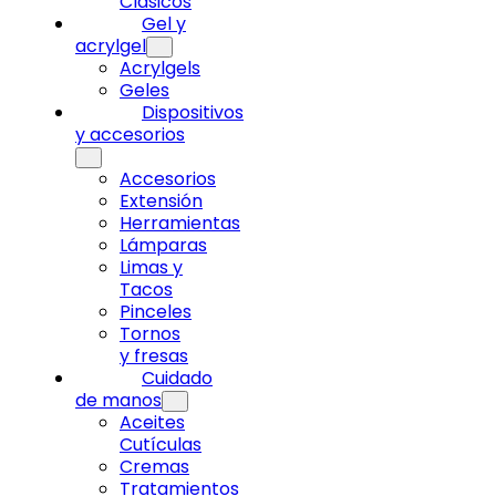
Clásicos
Gel y
acrylgel
Acrylgels
Geles
Dispositivos
y accesorios
Accesorios
Extensión
Herramientas
Lámparas
Limas y
Tacos
Pinceles
Tornos
y fresas
Cuidado
de manos
Aceites
Cutículas
Cremas
Tratamientos