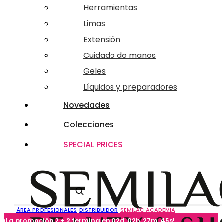
Herramientas
Limas
Extensión
Cuidado de manos
Geles
Líquidos y preparadores
Novedades
Colecciones
SPECIAL PRICES
Buscar
ÁREA PROFESIONALES
DISTRIBUIDOR
SEMILAC ACADEMIA
¡
L
a promoción 2 + 2 termina en 02d
02h
27m
44s!