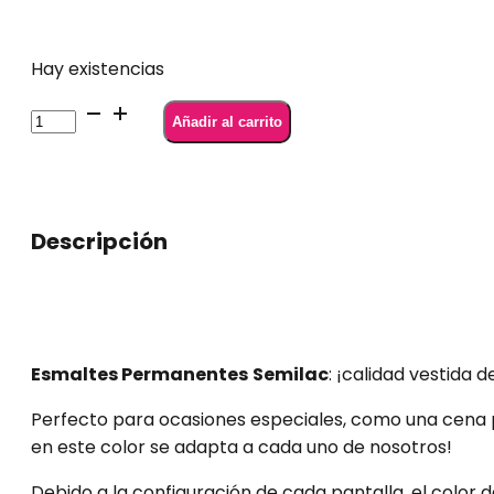
Hay existencias
Semilac
Añadir al carrito
345
Semilac
Gorgeous
Red
Descripción
7
ml
cantidad
Esmaltes Permanentes
Semilac
: ¡calidad vestida d
Perfecto para ocasiones especiales, como una cena pa
en este color se adapta a cada uno de nosotros!
Debido a la configuración de cada pantalla, el color