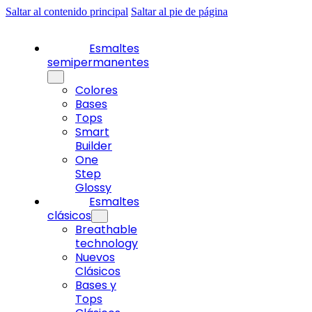
Saltar al contenido principal
Saltar al pie de página
Esmaltes
semipermanentes
Colores
Bases
Tops
Smart
Builder
One
Step
Glossy
Esmaltes
clásicos
Breathable
technology
Nuevos
Clásicos
Bases y
Tops