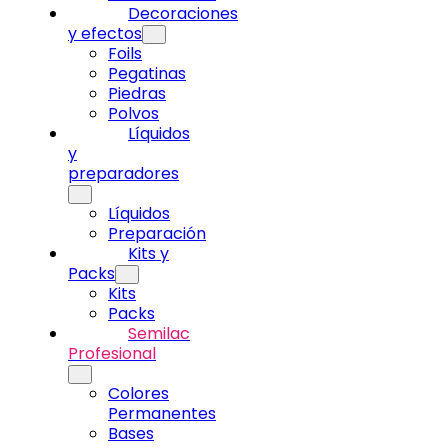
Decoraciones
y efectos
Foils
Pegatinas
Piedras
Polvos
Líquidos
y
preparadores
Líquidos
Preparación
Kits y
Packs
Kits
Packs
Semilac
Profesional
Colores
Permanentes
Bases