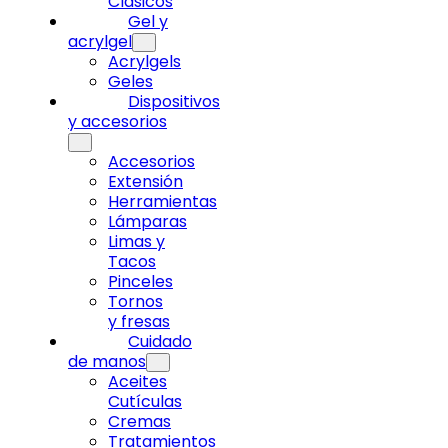
Clásicos
Gel y
acrylgel
Acrylgels
Geles
Dispositivos
y accesorios
Accesorios
Extensión
Herramientas
Lámparas
Limas y
Tacos
Pinceles
Tornos
y fresas
Cuidado
de manos
Aceites
Cutículas
Cremas
Tratamientos