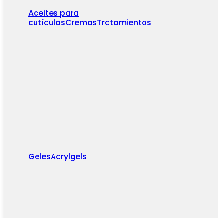
Aceites para
cutículas
Cremas
Tratamientos
Geles
Acrylgels