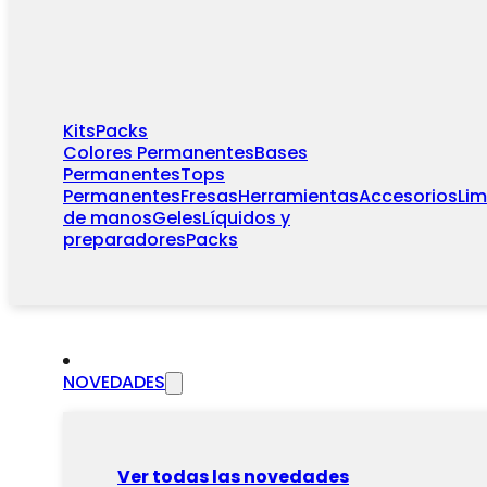
Kits
Packs
Colores Permanentes
Bases
Permanentes
Tops
Permanentes
Fresas
Herramientas
Accesorios
Li
de manos
Geles
Líquidos y
preparadores
Packs
NOVEDADES
Ver todas las novedades