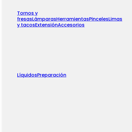
Tornos y
fresas
Lámparas
Herramientas
Pinceles
Limas
y tacos
Extensión
Accesorios
Líquidos
Preparación