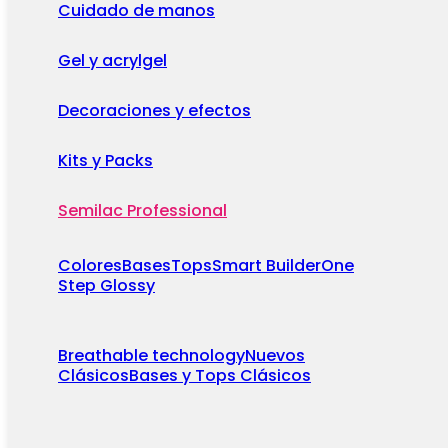
Cuidado de manos
Gel y acrylgel
Decoraciones y efectos
Kits y Packs
Semilac Professional
Colores
Bases
Tops
Smart Builder
One
Step Glossy
Breathable technology
Nuevos
Clásicos
Bases y Tops Clásicos