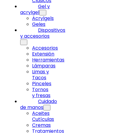
Clásicos
Gel y
acrylgel
Acrylgels
Geles
Dispositivos
y accesorios
Accesorios
Extensión
Herramientas
Lámparas
Limas y
Tacos
Pinceles
Tornos
y fresas
Cuidado
de manos
Aceites
Cutículas
Cremas
Tratamientos