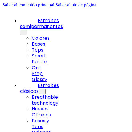
Saltar al contenido principal
Saltar al pie de página
Esmaltes
semipermanentes
Colores
Bases
Tops
Smart
Builder
One
Step
Glossy
Esmaltes
clásicos
Breathable
technology
Nuevos
Clásicos
Bases y
Tops