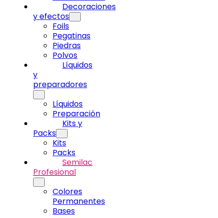
Decoraciones
y efectos
Foils
Pegatinas
Piedras
Polvos
Líquidos
y
preparadores
Líquidos
Preparación
Kits y
Packs
Kits
Packs
Semilac
Profesional
Colores
Permanentes
Bases