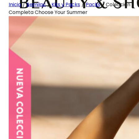
Inicio
/
Semilac
/
Kits y Packs
/
Packs
/
Colección
Completa Choose Your Summer