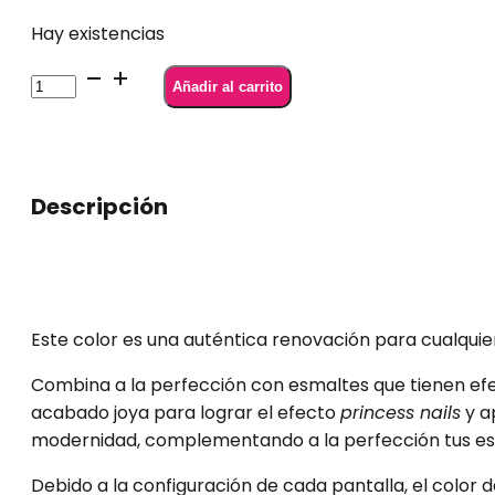
Hay existencias
SEMILAC
Añadir al carrito
927
Pink
of
Spring
Descripción
7
ml
cantidad
Este color es una auténtica renovación para cualquie
Combina a la perfección con esmaltes que tienen e
acabado joya para lograr el efecto
princess nails
y a
modernidad, complementando a la perfección tus esti
Debido a la configuración de cada pantalla, el color