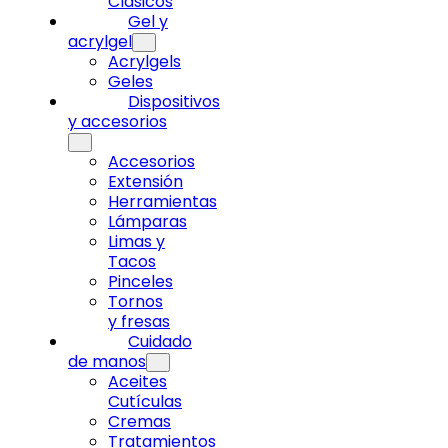
Clásicos
Gel y
acrylgel
Acrylgels
Geles
Dispositivos
y accesorios
Accesorios
Extensión
Herramientas
Lámparas
Limas y
Tacos
Pinceles
Tornos
y fresas
Cuidado
de manos
Aceites
Cutículas
Cremas
Tratamientos