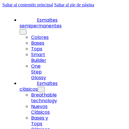
Saltar al contenido principal
Saltar al pie de página
Esmaltes
semipermanentes
Colores
Bases
Tops
Smart
Builder
One
Step
Glossy
Esmaltes
clásicos
Breathable
technology
Nuevos
Clásicos
Bases y
Tops