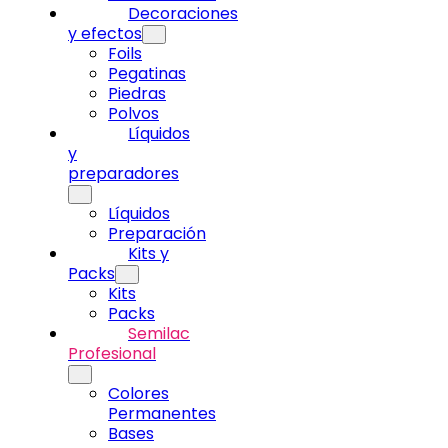
Decoraciones
y efectos
Foils
Pegatinas
Piedras
Polvos
Líquidos
y
preparadores
Líquidos
Preparación
Kits y
Packs
Kits
Packs
Semilac
Profesional
Colores
Permanentes
Bases