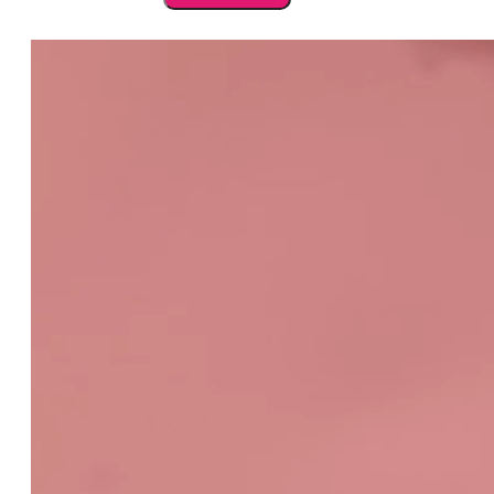
004
Classic
Nude
7
ml
cantidad