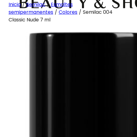
Inicio
/
Semilac
/
Esmaltes
semipermanentes
/
Colores
/
Semilac 004
Classic Nude 7 ml