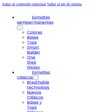
Saltar al contenido principal
Saltar al pie de página
Esmaltes
semipermanentes
Colores
Bases
Tops
Smart
Builder
One
Step
Glossy
Esmaltes
clásicos
Breathable
technology
Nuevos
Clásicos
Bases y
Tops