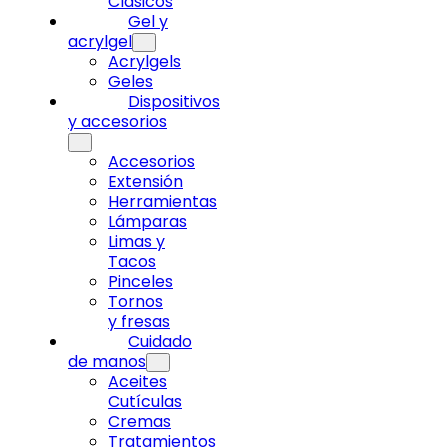
Clásicos
Gel y
acrylgel
Acrylgels
Geles
Dispositivos
y accesorios
Accesorios
Extensión
Herramientas
Lámparas
Limas y
Tacos
Pinceles
Tornos
y fresas
Cuidado
de manos
Aceites
Cutículas
Cremas
Tratamientos