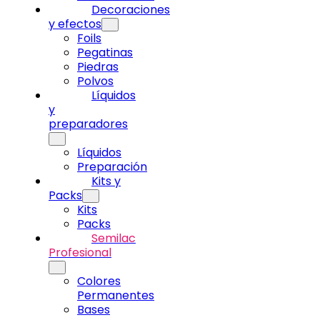
Decoraciones
y efectos
Foils
Pegatinas
Piedras
Polvos
Líquidos
y
preparadores
Líquidos
Preparación
Kits y
Packs
Kits
Packs
Semilac
Profesional
Colores
Permanentes
Bases