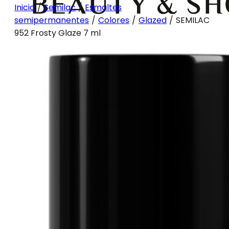
Inicio
/
Semilac
/
Esmaltes
semipermanentes
/
Colores
/
Glazed
/
SEMILAC
952 Frosty Glaze 7 ml