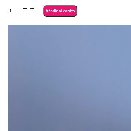
SEMILAC
Añadir al carrito
952
Frosty
Glaze
7
ml
cantidad