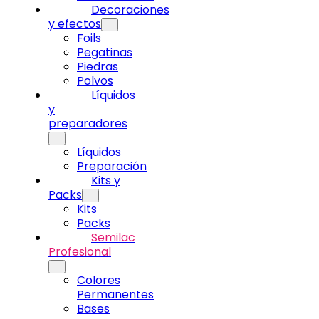
Decoraciones
y efectos
Foils
Pegatinas
Piedras
Polvos
Líquidos
y
preparadores
Líquidos
Preparación
Kits y
Packs
Kits
Packs
Semilac
Profesional
Colores
Permanentes
Bases