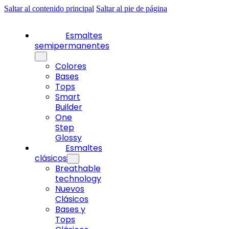
Saltar al contenido principal
Saltar al pie de página
Esmaltes
semipermanentes
Colores
Bases
Tops
Smart
Builder
One
Step
Glossy
Esmaltes
clásicos
Breathable
technology
Nuevos
Clásicos
Bases y
Tops