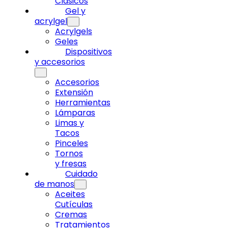
Clásicos
Gel y
acrylgel
Acrylgels
Geles
Dispositivos
y accesorios
Accesorios
Extensión
Herramientas
Lámparas
Limas y
Tacos
Pinceles
Tornos
y fresas
Cuidado
de manos
Aceites
Cutículas
Cremas
Tratamientos