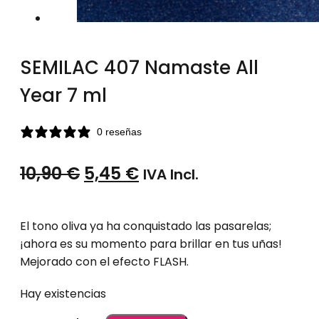
SEMILAC 407 Namaste All
Year 7 ml
0 reseñas
El
El
10,90
€
5,45
€
IVA Incl.
precio
precio
original
actual
El tono oliva ya ha conquistado las pasarelas;
¡ahora es su momento para brillar en tus uñas!
era:
es:
Mejorado con el efecto FLASH.
10,90 €.
5,45 €.
Hay existencias