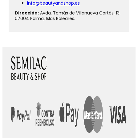
info@beautyandshop.es
Dirección:
Avda. Tomàs de Villanueva Cortés, 13.
07004 Palma, Islas Baleares.