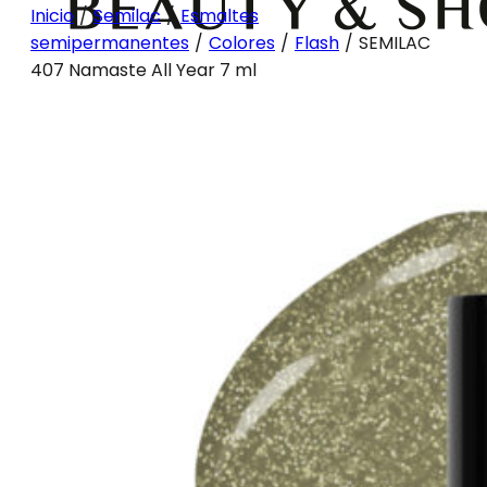
Inicio
/
Semilac
/
Esmaltes
semipermanentes
/
Colores
/
Flash
/
SEMILAC
407 Namaste All Year 7 ml