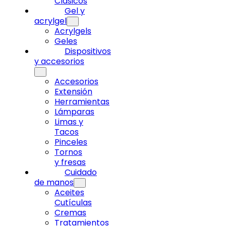
Clásicos
Gel y
acrylgel
Acrylgels
Geles
Dispositivos
y accesorios
Accesorios
Extensión
Herramientas
Lámparas
Limas y
Tacos
Pinceles
Tornos
y fresas
Cuidado
de manos
Aceites
Cutículas
Cremas
Tratamientos