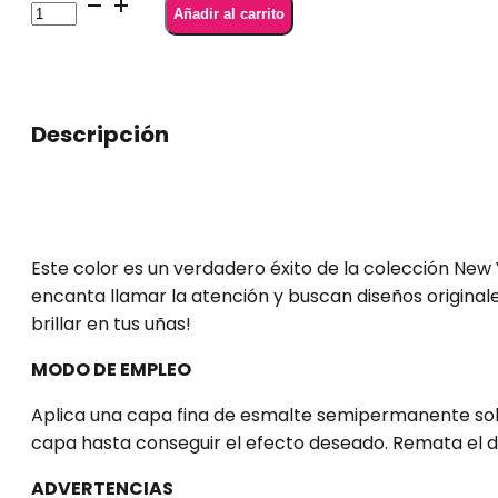
SEMILAC
Añadir al carrito
407
Namaste
All
Year
Descripción
7
ml
cantidad
Este color es un verdadero éxito de la colección New 
encanta llamar la atención y buscan diseños original
brillar en tus uñas!
MODO DE EMPLEO
Aplica una capa fina de esmalte semipermanente sobr
capa hasta conseguir el efecto deseado. Remata el di
ADVERTENCIAS