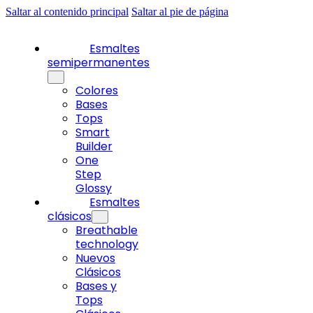
Saltar al contenido principal
Saltar al pie de página
Esmaltes
semipermanentes
Colores
Bases
Tops
Smart
Builder
One
Step
Glossy
Esmaltes
clásicos
Breathable
technology
Nuevos
Clásicos
Bases y
Tops