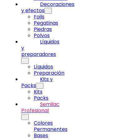
Decoraciones
y efectos
Foils
Pegatinas
Piedras
Polvos
Líquidos
y
preparadores
Líquidos
Preparación
Kits y
Packs
Kits
Packs
Semilac
Profesional
Colores
Permanentes
Bases