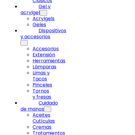
Clásicos
Gel y
acrylgel
Acrylgels
Geles
Dispositivos
y accesorios
Accesorios
Extensión
Herramientas
Lámparas
Limas y
Tacos
Pinceles
Tornos
y fresas
Cuidado
de manos
Aceites
Cutículas
Cremas
Tratamientos