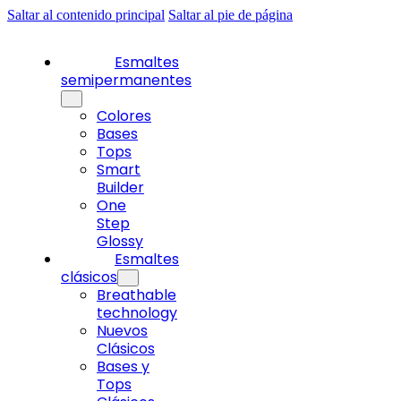
Saltar al contenido principal
Saltar al pie de página
Esmaltes
semipermanentes
Colores
Bases
Tops
Smart
Builder
One
Step
Glossy
Esmaltes
clásicos
Breathable
technology
Nuevos
Clásicos
Bases y
Tops