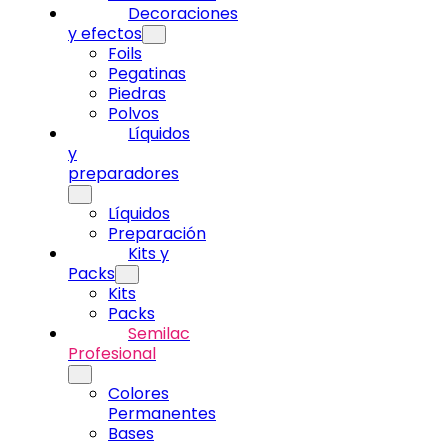
Decoraciones
y efectos
Foils
Pegatinas
Piedras
Polvos
Líquidos
y
preparadores
Líquidos
Preparación
Kits y
Packs
Kits
Packs
Semilac
Profesional
Colores
Permanentes
Bases