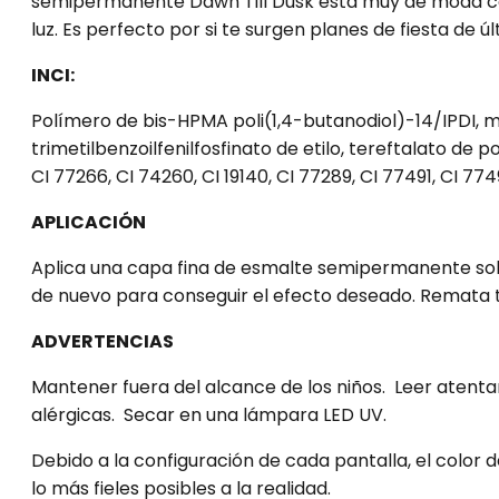
semipermanente Dawn Till Dusk está muy de moda con
luz. Es perfecto por si te surgen planes de fiesta de ú
INCI:
Polímero de bis-HPMA poli(1,4-butanodiol)-14/IPDI, met
trimetilbenzoilfenilfosfinato de etilo, tereftalato de pol
CI 77266, CI 74260, CI 19140, CI 77289, CI 77491, CI 774
APLICACIÓN
Aplica una capa fina de esmalte semipermanente sobre
de nuevo para conseguir el efecto deseado. Remata tu
ADVERTENCIAS
Mantener fuera del alcance de los niños. Leer atenta
alérgicas. Secar en una lámpara LED UV.
Debido a la configuración de cada pantalla, el color
lo más fieles posibles a la realidad.