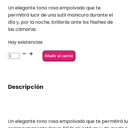
Un elegante tono rosa empolvado que te
permitirá lucir de una sutil manicura durante el
día y, por la noche, brillarás ante los flashes de
las cámaras.
Hay existencias
Semilac
Añadir al carrito
395
Dawn
till
Dusk
Descripción
7
ml
cantidad
Un elegante tono rosa empolvado que te permitirá lucir