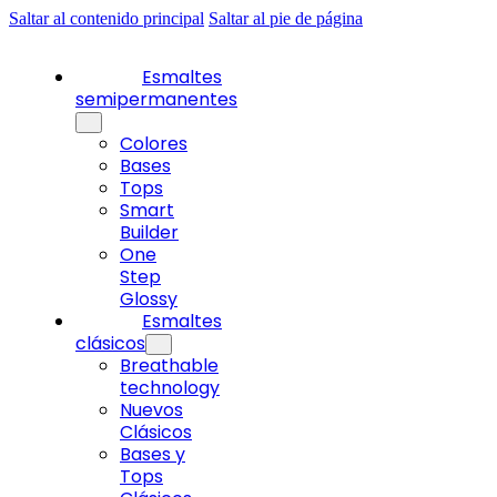
Saltar al contenido principal
Saltar al pie de página
Esmaltes
semipermanentes
Colores
Bases
Tops
Smart
Builder
One
Step
Glossy
Esmaltes
clásicos
Breathable
technology
Nuevos
Clásicos
Bases y
Tops