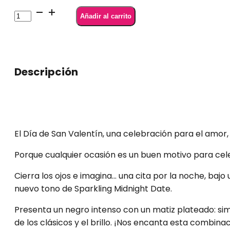
Semilac
Añadir al carrito
394
Sparkling
Midnight
Date
Descripción
7
ml
cantidad
El Día de San Valentín, una celebración para el amor,
Porque cualquier ocasión es un buen motivo para cel
Cierra los ojos e imagina… una cita por la noche, baj
nuevo tono de Sparkling Midnight Date.
Presenta un negro intenso con un matiz plateado: sim
de los clásicos y el brillo. ¡Nos encanta esta combinac