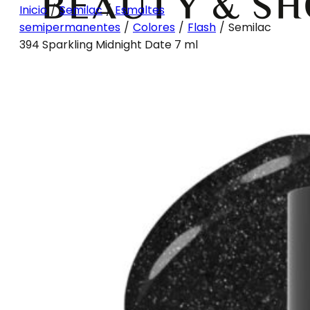
Inicio
/
Semilac
/
Esmaltes
semipermanentes
/
Colores
/
Flash
/
Semilac
394 Sparkling Midnight Date 7 ml