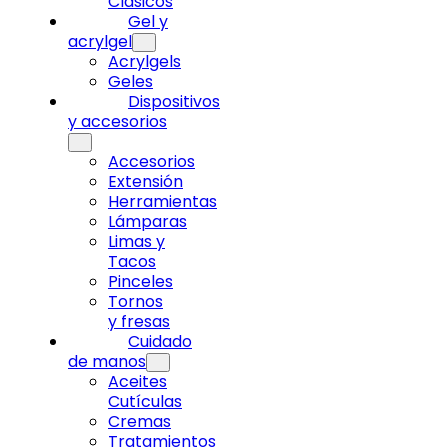
Clásicos
Gel y
acrylgel
Acrylgels
Geles
Dispositivos
y accesorios
Accesorios
Extensión
Herramientas
Lámparas
Limas y
Tacos
Pinceles
Tornos
y fresas
Cuidado
de manos
Aceites
Cutículas
Cremas
Tratamientos