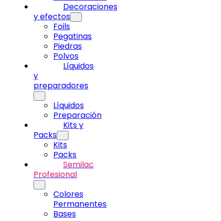
Decoraciones
y efectos
Foils
Pegatinas
Piedras
Polvos
Líquidos
y
preparadores
Líquidos
Preparación
Kits y
Packs
Kits
Packs
Semilac
Profesional
Colores
Permanentes
Bases