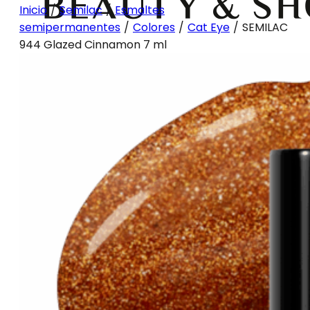
Inicio
/
Semilac
/
Esmaltes
semipermanentes
/
Colores
/
Cat Eye
/
SEMILAC
944 Glazed Cinnamon 7 ml