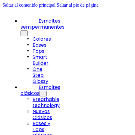
Saltar al contenido principal
Saltar al pie de página
Esmaltes
semipermanentes
Colores
Bases
Tops
Smart
Builder
One
Step
Glossy
Esmaltes
clásicos
Breathable
technology
Nuevos
Clásicos
Bases y
Tops