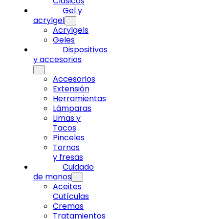
Clásicos
Gel y
acrylgel
Acrylgels
Geles
Dispositivos
y accesorios
Accesorios
Extensión
Herramientas
Lámparas
Limas y
Tacos
Pinceles
Tornos
y fresas
Cuidado
de manos
Aceites
Cutículas
Cremas
Tratamientos