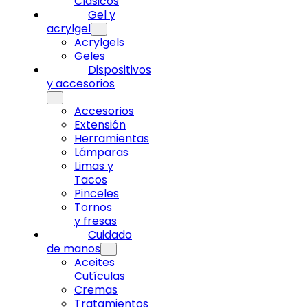
Clásicos
Gel y
acrylgel
Acrylgels
Geles
Dispositivos
y accesorios
Accesorios
Extensión
Herramientas
Lámparas
Limas y
Tacos
Pinceles
Tornos
y fresas
Cuidado
de manos
Aceites
Cutículas
Cremas
Tratamientos