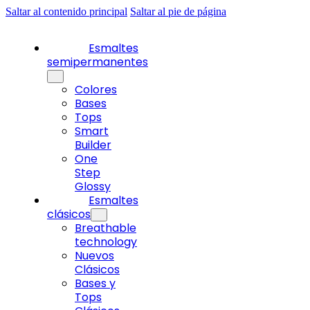
Saltar al contenido principal
Saltar al pie de página
Esmaltes
semipermanentes
Colores
Bases
Tops
Smart
Builder
One
Step
Glossy
Esmaltes
clásicos
Breathable
technology
Nuevos
Clásicos
Bases y
Tops