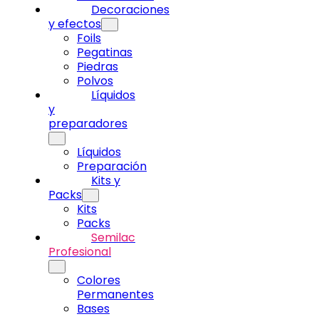
Decoraciones
y efectos
Foils
Pegatinas
Piedras
Polvos
Líquidos
y
preparadores
Líquidos
Preparación
Kits y
Packs
Kits
Packs
Semilac
Profesional
Colores
Permanentes
Bases