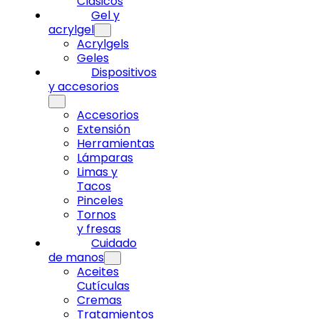
Clásicos
Gel y
acrylgel
Acrylgels
Geles
Dispositivos
y accesorios
Accesorios
Extensión
Herramientas
Lámparas
Limas y
Tacos
Pinceles
Tornos
y fresas
Cuidado
de manos
Aceites
Cutículas
Cremas
Tratamientos