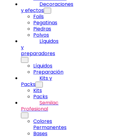
Decoraciones
y efectos
Foils
Pegatinas
Piedras
Polvos
Líquidos
y
preparadores
Líquidos
Preparación
Kits y
Packs
Kits
Packs
Semilac
Profesional
Colores
Permanentes
Bases