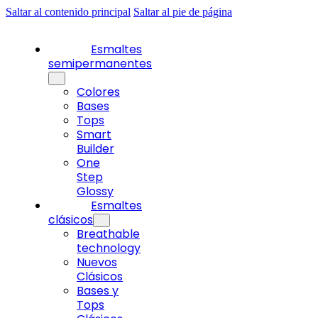
Saltar al contenido principal
Saltar al pie de página
Esmaltes
semipermanentes
Colores
Bases
Tops
Smart
Builder
One
Step
Glossy
Esmaltes
clásicos
Breathable
technology
Nuevos
Clásicos
Bases y
Tops