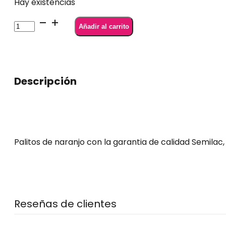
Hay existencias
Palitos
Añadir al carrito
de
Naranjo
Semilac
10
Descripción
unidades
cantidad
Palitos de naranjo con la garantia de calidad Semilac
Reseñas de clientes