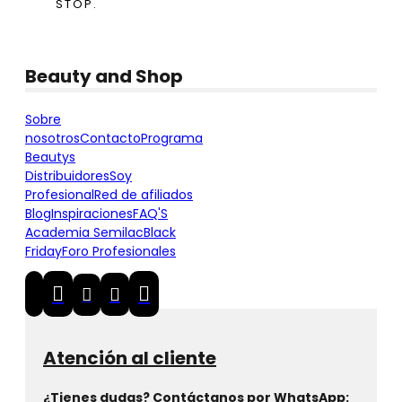
STOP.
Beauty and Shop
Sobre
nosotros
Contacto
Programa
Beautys
Distribuidores
Soy
Profesional
Red de afiliados
Blog
Inspiraciones
FAQ'S
Academia Semilac
Black
Friday
Foro Profesionales
Atención al cliente
¿Tienes dudas? Contáctanos por WhatsApp: