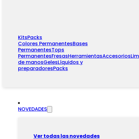
Kits
Packs
Colores Permanentes
Bases
Permanentes
Tops
Permanentes
Fresas
Herramientas
Accesorios
Li
de manos
Geles
Líquidos y
preparadores
Packs
NOVEDADES
Ver todas las novedades