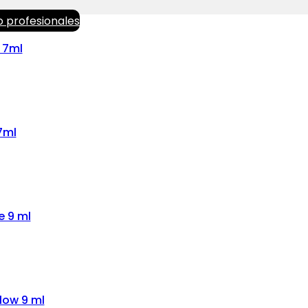
o profesionales
 7ml
7ml
e 9 ml
low 9 ml