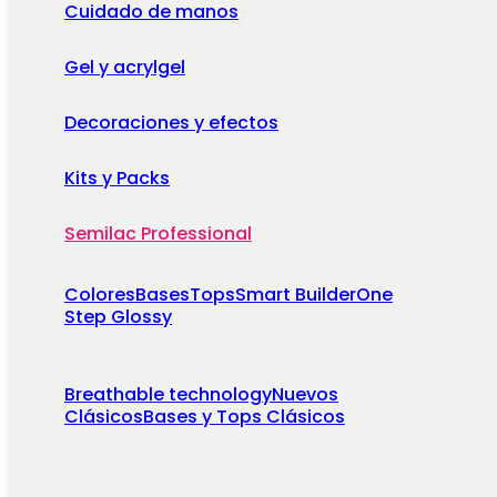
Cuidado de manos
Gel y acrylgel
Decoraciones y efectos
Kits y Packs
Semilac Professional
Colores
Bases
Tops
Smart Builder
One
Step Glossy
Breathable technology
Nuevos
Clásicos
Bases y Tops Clásicos