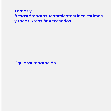
Tornos y
fresas
Lámparas
Herramientas
Pinceles
Limas
y tacos
Extensión
Accesorios
Líquidos
Preparación