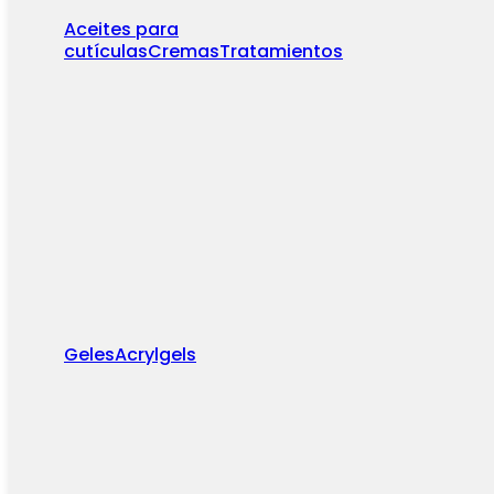
Aceites para
cutículas
Cremas
Tratamientos
Geles
Acrylgels