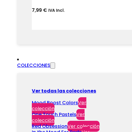
7,99
€
IVA Incl.
COLECCIONES
Ver todas las colecciones
Mood Boost Colors
Ver
colección
One Touch Pastels
Ver
colección
Red Obsession
Ver colección