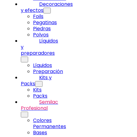
Decoraciones
y efectos
Foils
Pegatinas
Piedras
Polvos
Líquidos
y
preparadores
Líquidos
Preparación
Kits y
Packs
Kits
Packs
Semilac
Profesional
Colores
Permanentes
Bases