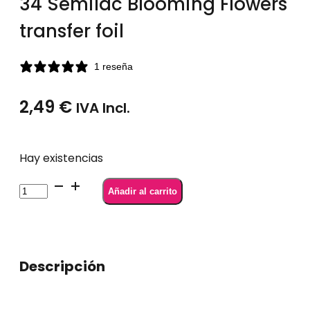
34 Semilac Blooming Flowers
transfer foil
1 reseña
2,49
€
IVA Incl.
Hay existencias
34
Añadir al carrito
Semilac
Blooming
Flowers
transfer
Descripción
foil
cantidad