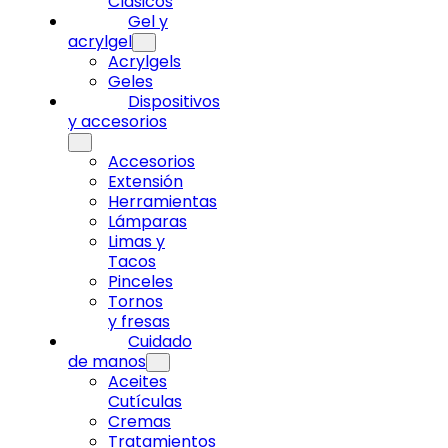
Clásicos
Gel y
acrylgel
Acrylgels
Geles
Dispositivos
y accesorios
Accesorios
Extensión
Herramientas
Lámparas
Limas y
Tacos
Pinceles
Tornos
y fresas
Cuidado
de manos
Aceites
Cutículas
Cremas
Tratamientos