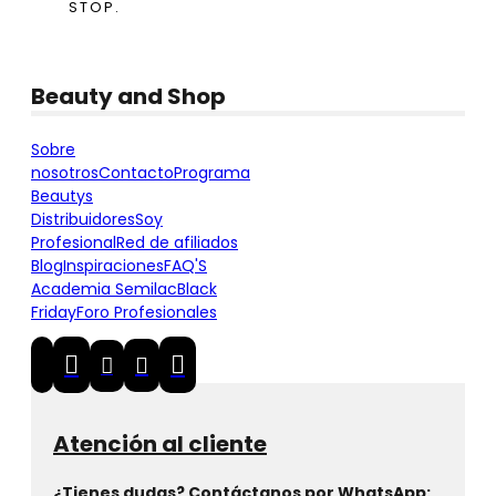
STOP.
Beauty and Shop
Sobre
nosotros
Contacto
Programa
Beautys
Distribuidores
Soy
Profesional
Red de afiliados
Blog
Inspiraciones
FAQ'S
Academia Semilac
Black
Friday
Foro Profesionales
Atención al cliente
¿Tienes dudas? Contáctanos por WhatsApp: