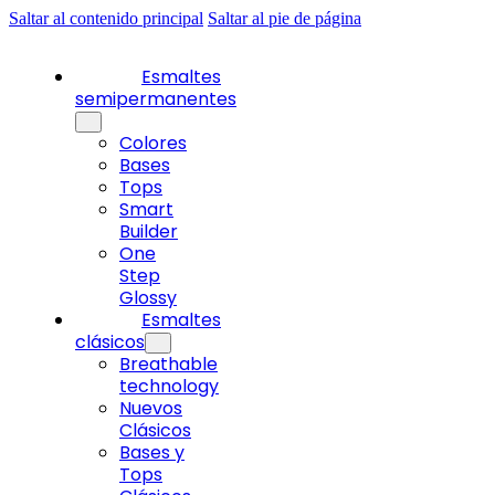
Saltar al contenido principal
Saltar al pie de página
Esmaltes
semipermanentes
Colores
Bases
Tops
Smart
Builder
One
Step
Glossy
Esmaltes
clásicos
Breathable
technology
Nuevos
Clásicos
Bases y
Tops