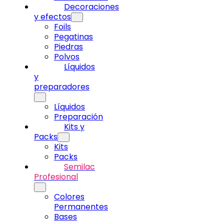
Decoraciones
y efectos
Foils
Pegatinas
Piedras
Polvos
Líquidos
y
preparadores
Líquidos
Preparación
Kits y
Packs
Kits
Packs
Semilac
Profesional
Colores
Permanentes
Bases