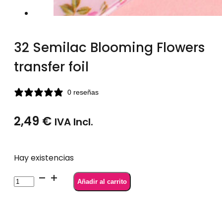
32 Semilac Blooming Flowers
transfer foil
0 reseñas
2,49
€
IVA Incl.
Hay existencias
32
Añadir al carrito
Semilac
Blooming
Flowers