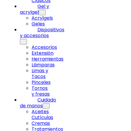
Clásicos
Gel y
acrylgel
Acrylgels
Geles
Dispositivos
y accesorios
Accesorios
Extensión
Herramientas
Lámparas
Limas y
Tacos
Pinceles
Tornos
y fresas
Cuidado
de manos
Aceites
Cutículas
Cremas
Tratamientos