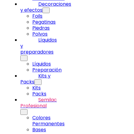
Decoraciones
y efectos
Foils
Pegatinas
Piedras
Polvos
Líquidos
y
preparadores
Líquidos
Preparación
Kits y
Packs
Kits
Packs
Semilac
Profesional
Colores
Permanentes
Bases