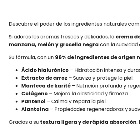
75
ml
cantidad
Descubre el poder de los ingredientes naturales comb
Si adoras los aromas frescos y delicados, la
crema de
manzana, melón y grosella negra
con la suavidad
Su fórmula, con un
96% de ingredientes de origen 
Ácido hialurónico
– Hidratación intensa y dura
Extracto de arroz
– Suaviza y protege la piel.
Manteca de karité
– Nutrición profunda y rege
Colágeno
– Mejora la elasticidad y firmeza.
Pantenol
– Calma y repara la piel.
Alantoína
– Propiedades regeneradoras y suav
Gracias a su
textura ligera y de rápida absorción
,