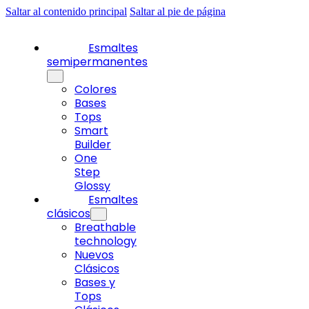
Saltar al contenido principal
Saltar al pie de página
Esmaltes
semipermanentes
Colores
Bases
Tops
Smart
Builder
One
Step
Glossy
Esmaltes
clásicos
Breathable
technology
Nuevos
Clásicos
Bases y
Tops