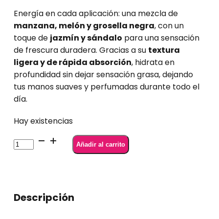
Energía en cada aplicación: una mezcla de
manzana, melón y grosella negra
, con un
toque de
jazmín y sándalo
para una sensación
de frescura duradera. Gracias a su
textura
ligera y de rápida absorción
, hidrata en
profundidad sin dejar sensación grasa, dejando
tus manos suaves y perfumadas durante todo el
día.
Hay existencias
Crema
Añadir al carrito
de
Manos
Semilac
Fresh
Descripción
&
Clean