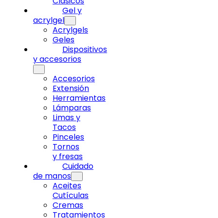
Clásicos
Gel y
acrylgel
Acrylgels
Geles
Dispositivos
y accesorios
Accesorios
Extensión
Herramientas
Lámparas
Limas y
Tacos
Pinceles
Tornos
y fresas
Cuidado
de manos
Aceites
Cutículas
Cremas
Tratamientos