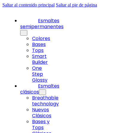
Saltar al contenido principal
Saltar al pie de página
Esmaltes
semipermanentes
Colores
Bases
Tops
Smart
Builder
One
Step
Glossy
Esmaltes
clásicos
Breathable
technology
Nuevos
Clásicos
Bases y
Tops