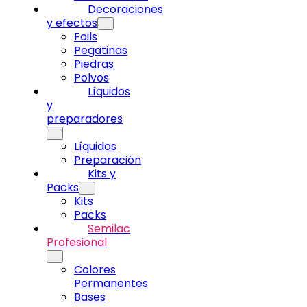
Decoraciones
y efectos
Foils
Pegatinas
Piedras
Polvos
Líquidos
y
preparadores
Líquidos
Preparación
Kits y
Packs
Kits
Packs
Semilac
Profesional
Colores
Permanentes
Bases