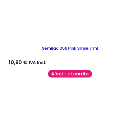
Semilac 056 Pink Smile 7 ml
10,90
€
IVA Incl.
Añadir al carrito