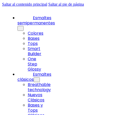
Saltar al contenido principal
Saltar al pie de página
Esmaltes
semipermanentes
Colores
Bases
Tops
Smart
Builder
One
Step
Glossy
Esmaltes
clásicos
Breathable
technology
Nuevos
Clásicos
Bases y
Tops