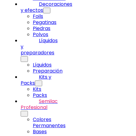
Decoraciones
y efectos
Foils
Pegatinas
Piedras
Polvos
Líquidos
y
preparadores
Líquidos
Preparación
Kits y
Packs
Kits
Packs
Semilac
Profesional
Colores
Permanentes
Bases