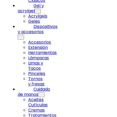
Clásicos
Gel y
acrylgel
Acrylgels
Geles
Dispositivos
y accesorios
Accesorios
Extensión
Herramientas
Lámparas
Limas y
Tacos
Pinceles
Tornos
y fresas
Cuidado
de manos
Aceites
Cutículas
Cremas
Tratamientos