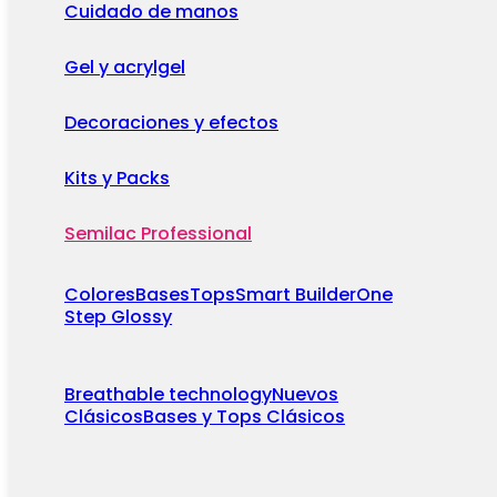
Cuidado de manos
Gel y acrylgel
Decoraciones y efectos
Kits y Packs
Semilac Professional
Colores
Bases
Tops
Smart Builder
One
Step Glossy
Breathable technology
Nuevos
Clásicos
Bases y Tops Clásicos