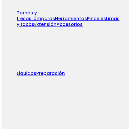
Tornos y
fresas
Lámparas
Herramientas
Pinceles
Limas
y tacos
Extensión
Accesorios
Líquidos
Preparación