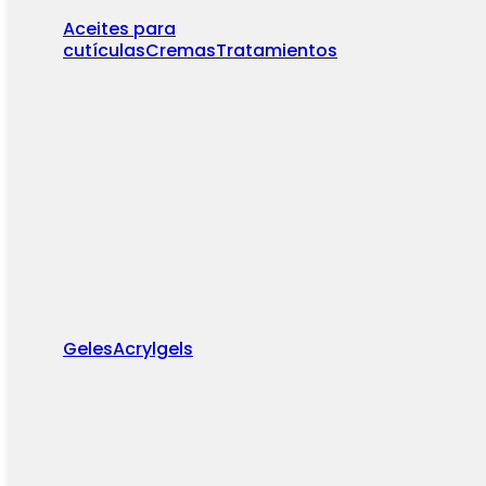
Aceites para
cutículas
Cremas
Tratamientos
Geles
Acrylgels