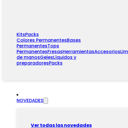
Kits
Packs
Colores Permanentes
Bases
Permanentes
Tops
Permanentes
Fresas
Herramientas
Accesorios
Li
de manos
Geles
Líquidos y
preparadores
Packs
NOVEDADES
Ver todas las novedades