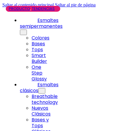
Saltar al contenido principal
Saltar al pie de página
PRODUCTO
INFORMATIVO
PRODUCTO
,
,
TENDENCIAS
TENDENCIAS
,
PRODUCTO
Esmaltes
semipermanentes
Colores
Bases
Tops
Smart
Builder
One
Step
Glossy
Esmaltes
clásicos
Breathable
technology
Nuevos
Clásicos
Bases y
Tops