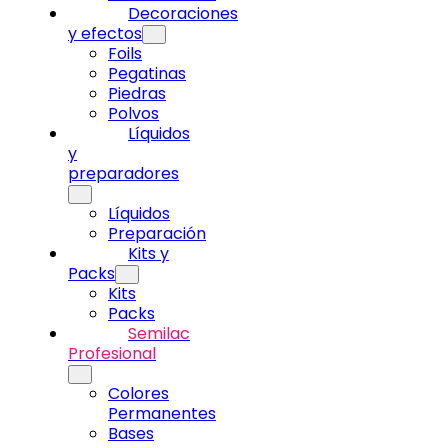
Decoraciones
y efectos
Foils
Pegatinas
Piedras
Polvos
Líquidos
y
preparadores
Líquidos
Preparación
Kits y
Packs
Kits
Packs
Semilac
Profesional
Colores
Permanentes
Bases