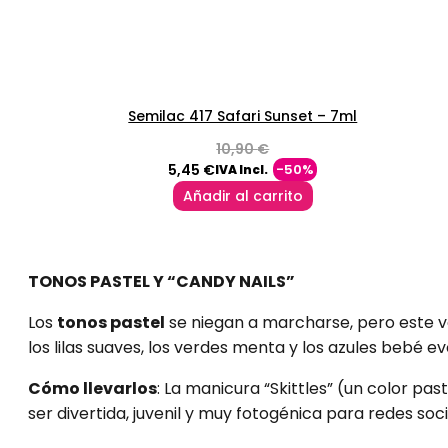
Semilac 417 Safari Sunset – 7ml
10,90
€
El
El
5,45
€
-50%
IVA Incl.
precio
precio
Añadir al carrito
original
actual
era:
es:
10,90 €.
5,45 €.
TONOS PASTEL Y “CANDY NAILS”
Los
tonos pastel
se niegan a marcharse, pero este ve
los lilas suaves, los verdes menta y los azules bebé e
Cómo llevarlos
: La manicura “Skittles” (un color pa
ser divertida, juvenil y muy fotogénica para redes soci