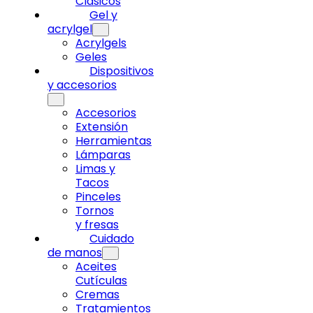
Clásicos
Gel y
acrylgel
Acrylgels
Geles
Dispositivos
y accesorios
Accesorios
Extensión
Herramientas
Lámparas
Limas y
Tacos
Pinceles
Tornos
y fresas
Cuidado
de manos
Aceites
Cutículas
Cremas
Tratamientos