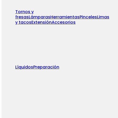
Tornos y
fresas
Lámparas
Herramientas
Pinceles
Limas
y tacos
Extensión
Accesorios
Líquidos
Preparación