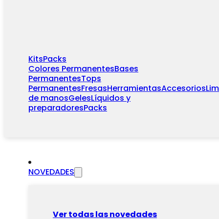
Kits
Packs
Colores Permanentes
Bases
Permanentes
Tops
Permanentes
Fresas
Herramientas
Accesorios
Li
de manos
Geles
Líquidos y
preparadores
Packs
NOVEDADES
Ver todas las novedades