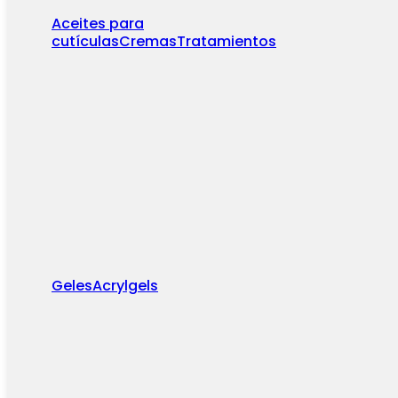
Aceites para
cutículas
Cremas
Tratamientos
Geles
Acrylgels