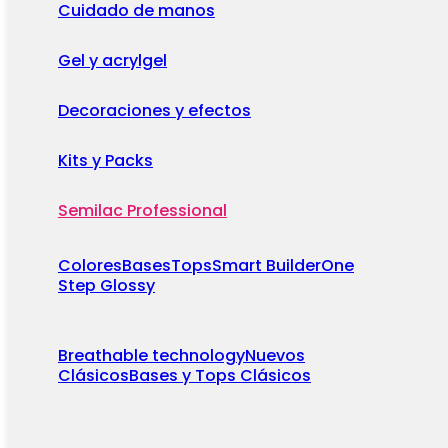
Cuidado de manos
Gel y acrylgel
Decoraciones y efectos
Kits y Packs
Semilac Professional
Colores
Bases
Tops
Smart Builder
One
Step Glossy
Breathable technology
Nuevos
Clásicos
Bases y Tops Clásicos