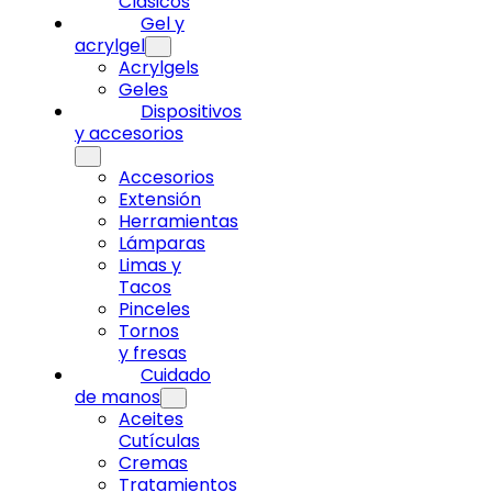
Clásicos
Gel y
acrylgel
Acrylgels
Geles
Dispositivos
y accesorios
Accesorios
Extensión
Herramientas
Lámparas
Limas y
Tacos
Pinceles
Tornos
y fresas
Cuidado
de manos
Aceites
Cutículas
Cremas
Tratamientos