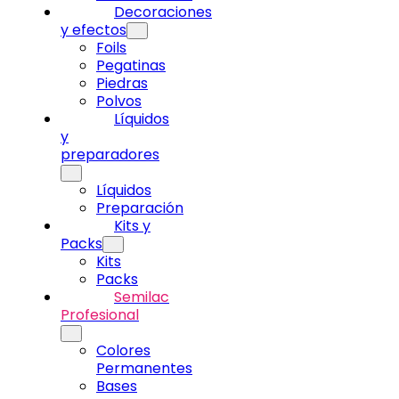
Decoraciones
y efectos
Foils
Pegatinas
Piedras
Polvos
Líquidos
y
preparadores
Líquidos
Preparación
Kits y
Packs
Kits
Packs
Semilac
Profesional
Colores
Permanentes
Bases