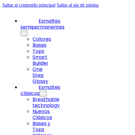
Saltar al contenido principal
Saltar al pie de página
Esmaltes
semipermanentes
Colores
Bases
Tops
Smart
Builder
One
Step
Glossy
Esmaltes
clásicos
Breathable
technology
Nuevos
Clásicos
Bases y
Tops