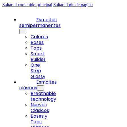
Saltar al contenido principal
Saltar al pie de página
Esmaltes
semipermanentes
Colores
Bases
Tops
Smart
Builder
One
Step
Glossy
Esmaltes
clásicos
Breathable
technology
Nuevos
Clásicos
Bases y
Tops