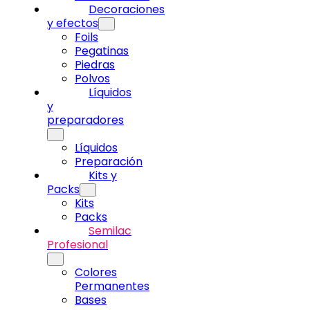
Decoraciones
y efectos
Foils
Pegatinas
Piedras
Polvos
Líquidos
y
preparadores
Líquidos
Preparación
Kits y
Packs
Kits
Packs
Semilac
Profesional
Colores
Permanentes
Bases