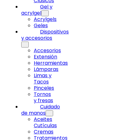
Clásicos
Gel y
acrylgel
Acrylgels
Geles
Dispositivos
y accesorios
Accesorios
Extensión
Herramientas
Lámparas
Limas y
Tacos
Pinceles
Tornos
y fresas
Cuidado
de manos
Aceites
Cutículas
Cremas
Tratamientos