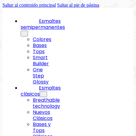
Saltar al contenido principal
Saltar al pie de página
Esmaltes
semipermanentes
Colores
Bases
Tops
Smart
Builder
One
Step
Glossy
Esmaltes
clásicos
Breathable
technology
Nuevos
Clásicos
Bases y
Tops