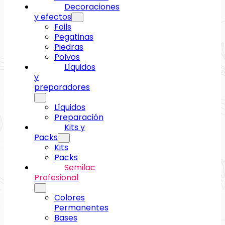
Decoraciones
y efectos
Foils
Pegatinas
Piedras
Polvos
Líquidos
y
preparadores
Líquidos
Preparación
Kits y
Packs
Kits
Packs
Semilac
Profesional
Colores
Permanentes
Bases