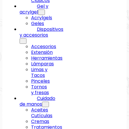
Clásicos
Gel y
acrylgel
Acrylgels
Geles
Dispositivos
y accesorios
Accesorios
Extensión
Herramientas
Lámparas
Limas y
Tacos
Pinceles
Tornos
y fresas
Cuidado
de manos
Aceites
Cutículas
Cremas
Tratamientos