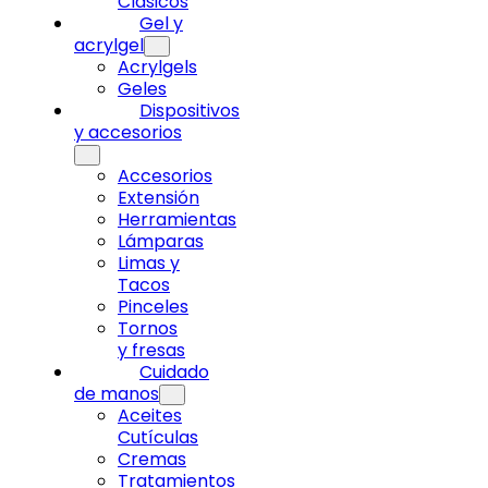
Clásicos
Gel y
acrylgel
Acrylgels
Geles
Dispositivos
y accesorios
Accesorios
Extensión
Herramientas
Lámparas
Limas y
Tacos
Pinceles
Tornos
y fresas
Cuidado
de manos
Aceites
Cutículas
Cremas
Tratamientos