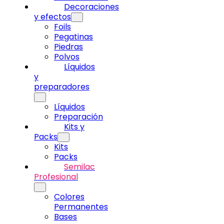
Decoraciones
y efectos
Foils
Pegatinas
Piedras
Polvos
Líquidos
y
preparadores
Líquidos
Preparación
Kits y
Packs
Kits
Packs
Semilac
Profesional
Colores
Permanentes
Bases