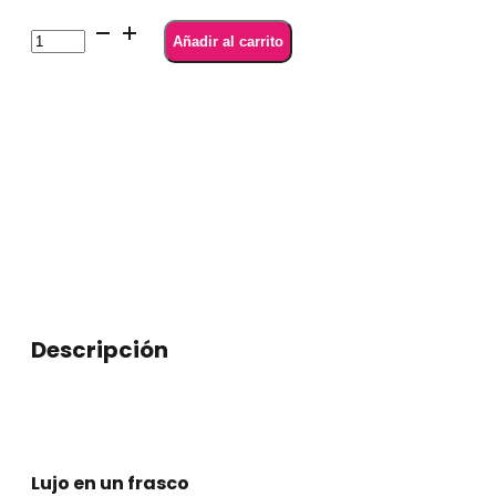
SEMILAC
Añadir al carrito
956
Vintage
Gold
7
ml
cantidad
Descripción
Lujo en un frasco