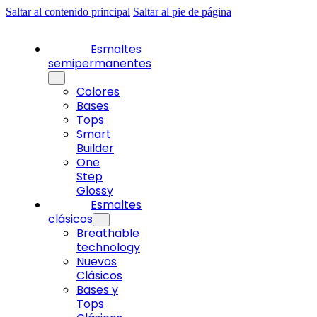
Saltar al contenido principal
Saltar al pie de página
Esmaltes
semipermanentes
Colores
Bases
Tops
Smart
Builder
One
Step
Glossy
Esmaltes
clásicos
Breathable
technology
Nuevos
Clásicos
Bases y
Tops