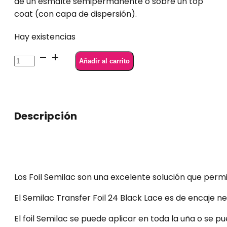
de un esmalte semipermanente o sobre un top
coat (con capa de dispersión).
Hay existencias
24
Añadir al carrito
Semilac
Transfer
Foil
Black
Descripción
Lace
cantidad
Los Foil Semilac son una excelente solución que perm
El Semilac Transfer Foil 24 Black Lace es de encaje 
El foil Semilac se puede aplicar en toda la uña o se 