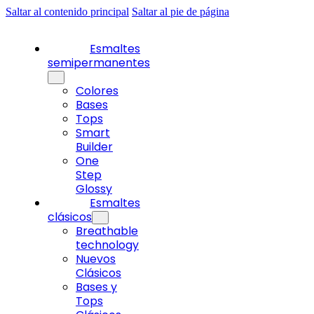
Saltar al contenido principal
Saltar al pie de página
Esmaltes
semipermanentes
Colores
Bases
Tops
Smart
Builder
One
Step
Glossy
Esmaltes
clásicos
Breathable
technology
Nuevos
Clásicos
Bases y
Tops