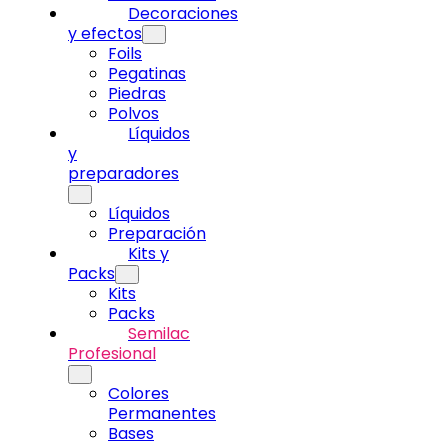
Decoraciones
y efectos
Foils
Pegatinas
Piedras
Polvos
Líquidos
y
preparadores
Líquidos
Preparación
Kits y
Packs
Kits
Packs
Semilac
Profesional
Colores
Permanentes
Bases