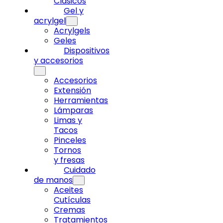
Clásicos
Gel y
acrylgel
Acrylgels
Geles
Dispositivos
y accesorios
Accesorios
Extensión
Herramientas
Lámparas
Limas y
Tacos
Pinceles
Tornos
y fresas
Cuidado
de manos
Aceites
Cutículas
Cremas
Tratamientos